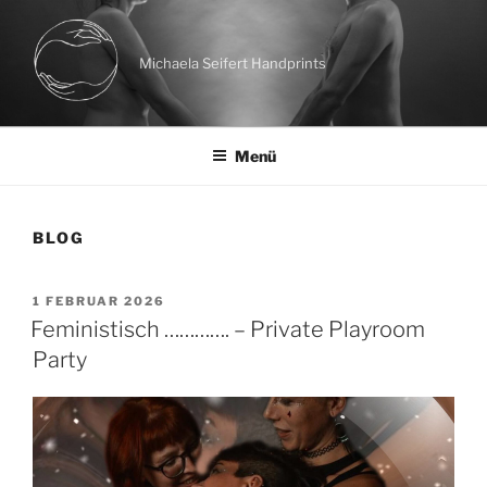
Zum
Inhalt
springen
Michaela Seifert Handprints
Menü
BLOG
VERÖFFENTLICHT
1 FEBRUAR 2026
AM
Feministisch …………. – Private Playroom
Party