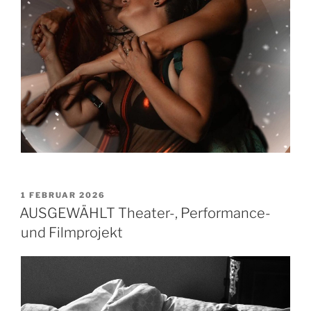
VERÖFFENTLICHT
1 FEBRUAR 2026
AM
AUSGEWÄHLT Theater-, Performance-
und Filmprojekt