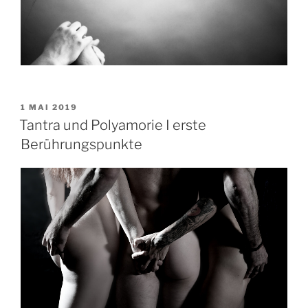
VERÖFFENTLICHT
1 MAI 2019
AM
Tantra und Polyamorie I erste
Berührungspunkte