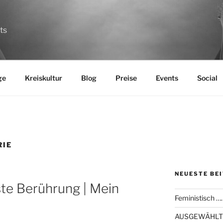
ts
ge
Kreiskultur
Blog
Preise
Events
Social
RIE
NEUESTE BE
e Berührung | Mein
Feministisch …
AUSGEWÄHLT T