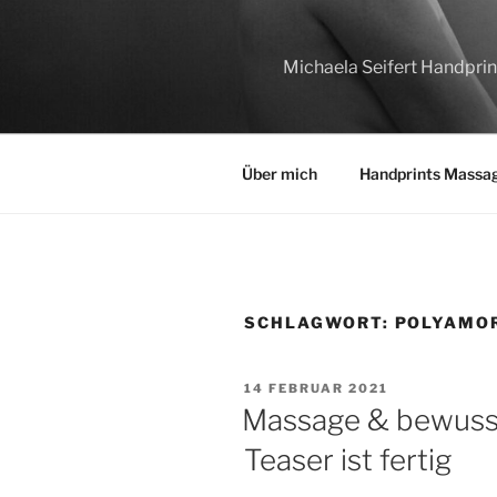
Zum
Inhalt
springen
Michaela Seifert Handprin
Über mich
Handprints Massa
SCHLAGWORT:
POLYAMO
VERÖFFENTLICHT
14 FEBRUAR 2021
AM
Massage & bewusst
Teaser ist fertig