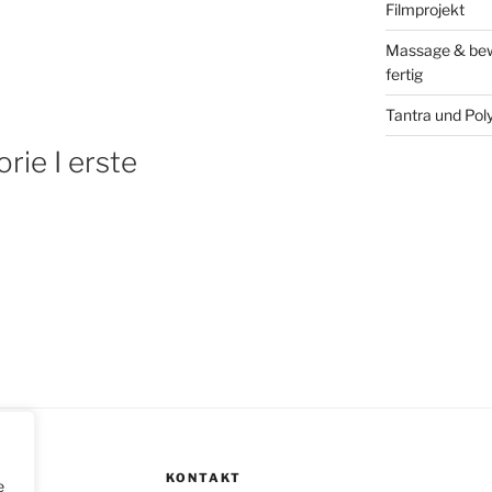
Filmprojekt
Massage & bewu
fertig
Tantra und Pol
rie I erste
KONTAKT
e